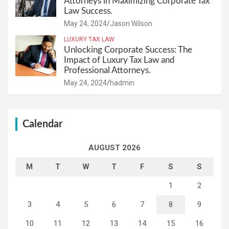
Attorneys in Maximizing Corporate Tax
Law Success.
May 24, 2024
Jason Wilson
LUXURY TAX LAW
Unlocking Corporate Success: The
Impact of Luxury Tax Law and
Professional Attorneys.
May 24, 2024
hadmin
Calendar
AUGUST 2026
M
T
W
T
F
S
S
1
2
3
4
5
6
7
8
9
10
11
12
13
14
15
16