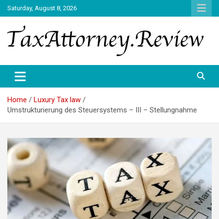
Skip
Saturday, August 8, 2026
to
content
TAX ATTORNEY DAILY NEWS
TAX ATTORNEY
Home
Luxury Tax law
Umstrukturierung des Steuersystems – III – Stellungnahme