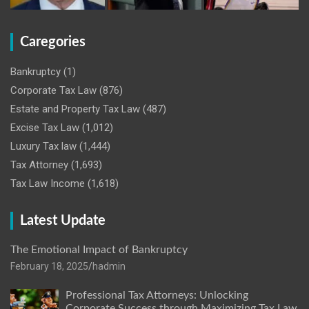
Caregories
Bankruptcy
(1)
Corporate Tax Law
(876)
Estate and Property Tax Law
(487)
Excise Tax Law
(1,012)
Luxury Tax law
(1,444)
Tax Attorney
(1,693)
Tax Law Income
(1,618)
Latest Update
The Emotional Impact of Bankruptcy
February 18, 2025
hadmin
Professional Tax Attorneys: Unlocking
Corporate Success through Maximizing Tax Law